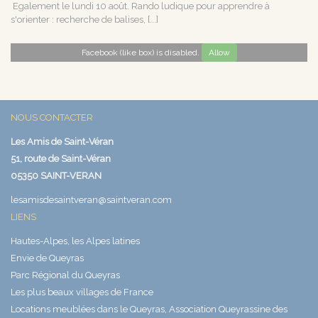
Egalement le lundi 10 août. Rando ludique pour apprendre à
s'orienter : recherche de balises, [...]
Facebook (like box) is disabled.
Allow
NOUS CONTACTER
Les Amis de Saint-Véran
51, route de Saint-Véran
05350 SAINT-VERAN
lesamisdesaintveran@saintveran.com
LIENS
Hautes-Alpes, les Alpes latines
Envie de Queyras
Parc Régional du Queyras
Les plus beaux villages de France
Locations meublées dans le Queyras, Association Queyrassine des