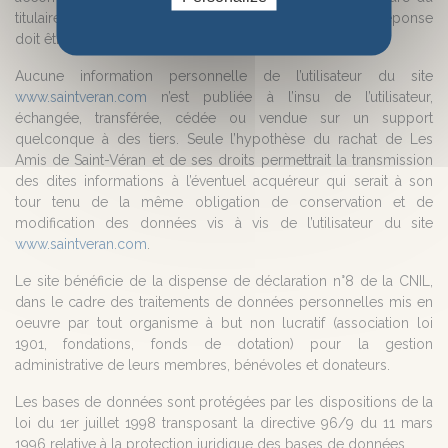
titulaire de la pièce, en précisant l’adresse à laquelle la réponse
doit être envoyée.
Aucune information personnelle de l’utilisateur du site
www.saintveran.com
n’est publiée à l’insu de l’utilisateur,
échangée, transférée, cédée ou vendue sur un support
quelconque à des tiers. Seule l’hypothèse du rachat de Les
Amis de Saint-Véran et de ses droits permettrait la transmission
des dites informations à l’éventuel acquéreur qui serait à son
tour tenu de la même obligation de conservation et de
modification des données vis à vis de l’utilisateur du site
www.saintveran.com
.
Le site bénéficie de la dispense de déclaration n°8 de la CNIL,
dans le cadre des traitements de données personnelles mis en
oeuvre par tout organisme à but non lucratif (association loi
1901, fondations, fonds de dotation) pour la gestion
administrative de leurs membres, bénévoles et donateurs.
Les bases de données sont protégées par les dispositions de la
loi du 1er juillet 1998 transposant la directive 96/9 du 11 mars
1996 relative à la protection juridique des bases de données.