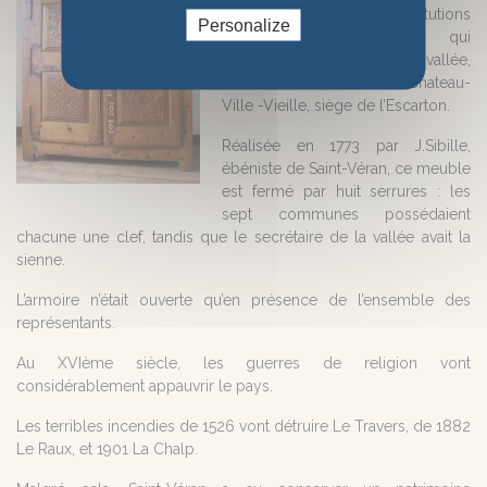
organisée par les institutions
Personalize
locales, cette armoire, qui
contenait les archives de la vallée,
se trouve maintenant à Chateau-
Ville -Vieille, siège de l’Escarton.
Réalisée en 1773 par J.Sibille,
ébéniste de Saint-Véran, ce meuble
est fermé par huit serrures : les
sept communes possédaient
chacune une clef, tandis que le secrétaire de la vallée avait la
sienne.
L’armoire n’était ouverte qu’en présence de l’ensemble des
représentants.
Au XVIème siècle, les guerres de religion vont
considérablement appauvrir le pays.
Les terribles incendies de 1526 vont détruire Le Travers, de 1882
Le Raux, et 1901 La Chalp.