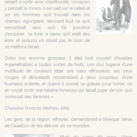
venant à sortir avec impétuosité, lorsqu’on
y pensait le moins, il se ruait sur le bétail et
sur les hommes qu’il trouvait dans les
champs, égorgeant, dévorant tout ce qu’il
rencontrait sans qu’il fût possible
d’esquiver sa furie, à cause qu’il avait des
ailes, et qu’aussi on n’avait pas le loisir de
se mettre à l’écart.
Outre son énorme grosseur, il était tout couvert d’écailles
impénétrables à toutes sortes de traits; son dos bigarré d’une
multitude de couleurs jetait une lueur effroyable; ses yeux
rouges et étincelants ressemblant à deux soupiraux d’une
fournaise ardente, et quand il ouvrait sa gueule pour hurler, on
en voyait sortir une haleine fumeuse qui faisait juger de loin qu’il
vomissait des flammes »
Chanoine François Mathieu, 1665
Les gens de la région, effrayés, demandèrent à l’évèque Véran
de Cavaillon de les délivrer de ce monstre…