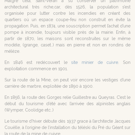
Malgré cela, Saint-Véran a su conserver un patrimoine
architectural très riche,car, dès 1526, la population s’est
organisée pour lutter contre les incendies en créant des
quartiers où un espace coupe-feu non construit en évite la
propagation. Puis, en 1874, une souscription permet l’achat d’une
pompe à incendie, toujours visible près de la mairie. Enfin, à
partir de 1870, les maisons sont reconstruites sur le même
modèle, (grange, caset..) mais en pierre et non en rondins de
mélèze.
En 1846 est redécouvert le
site minier de cuivre
. Son
exploitation commence en 1901.
Sur la route de la Mine, on peut voir encore les vestiges d’une
carrière de marbre, exploitée de 1890 à 1900.
En 1856, la route des Gorges relie Guillestre au Queyras. C’est le
début du tourisme d’été avec l’arrivée des alpinistes anglais
(Wymper, Coolidge etc..)
Le tourisme d’hiver débute dès 1937 grace à l’architecte Jacques
Couëlle, à l’origine de l’installation du téléski du Pré du Géant sur
la route de la mine de cuivre.