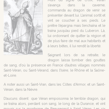
Muni du signe de croix, Véran
s’avança dans la caverne,
commanda au dragon de venir se
présenter devant lui. L’animal sortit et
vint se coucher à ses pieds. Le
prêtre l’épargna mais l’enchaîna et le
traîna jusqu’au pied du Luberon. Là,
lui ordonnant de quitter la région et
de plus faire de mal aux habitants et
à leurs bêtes, il lui rendit la liberté.
Saignant lors de sa retraite, le
dragon laissa tomber des gouttes
de sang, d’où la présence en France d’autres villages nommés
Saint-Véran, ou Saint-Vérand, dans l’Isère, le Rhône et la Saône-
et-Loire.
A noter aussi un Saint-Vran, dans les Côtes d’Armor, et un Saint-
Vérain, dans la Nièvre.
D’aucuns disent que Véran empoisonna le terrible dragon, qui
se traîna alors, perdant son sang, le long de la Durance, et vint
mourir sur la montagne de Beauregard à Saint Véran. Les six