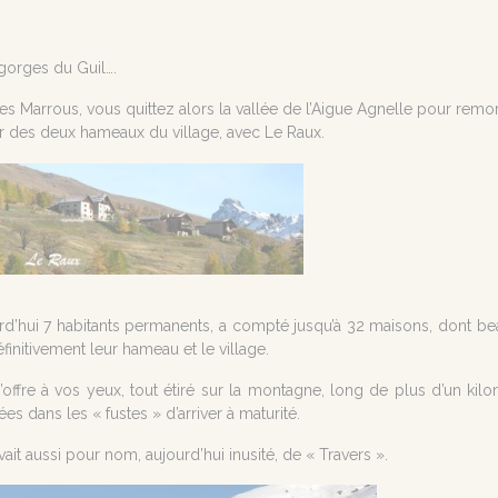
 gorges du Guil….
es Marrous, vous quittez alors la vallée de l’Aigue Agnelle pour remon
ier des deux hameaux du village, avec Le Raux.
d’hui 7 habitants permanents, a compté jusqu’à 32 maisons, dont bea
finitivement leur hameau et le village.
fre à vos yeux, tout étiré sur la montagne, long de plus d’un kilom
s dans les « fustes » d’arriver à maturité.
ait aussi pour nom, aujourd’hui inusité, de « Travers ».