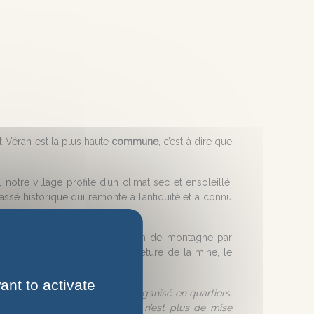
nt-Véran est la plus haute
commune
, c’est à dire que
otre village profite d’un climat sec et ensoleillé,
sé historique qui remonte à l’antiquité et a connu
 a été attirée dans ce petit coin de montagne par
siècles de notre ère, à la fermeture de la mine, le
qu’en 700 ou 800 après J.C.
ant to activate
 seul tenant, le village fut réorganisé en quartiers,
re. Le vide entre les secteurs n’est plus de mise