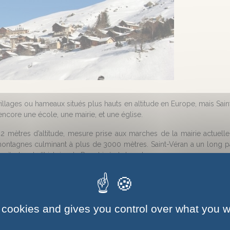
 villages ou hameaux situés plus hauts en altitude en Europe, mais Sai
 encore une école, une mairie, et une église.
 mètres d’altitude, mesure prise aux marches de la mairie actuelle, n
ontagnes culminant à plus de 3000 mètres. Saint-Véran a un long pas
cissitudes de l’histoire du Dauphiné et de notre pays.
 habité du Queyras, dès -2500 ans avant J.C., la population d’alors
n de la mine de cuivre, dont nous parlerons plus loin. Aux premiers 
 venu s’installer plus au soleil, et n’aurait pris ce nom de Saint-Véran 
 cookies and gives you control over what you w
econsidérer l’organisation du village : au lieu de le reconstruire d’un
 secteur ayant son four à pain, sa fontaine, parfois une fruitiè