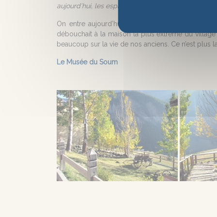
aujourd’hui, les espaces se sont comblés, mais les 
On entre aujourd’hui par le bas du village. Autr
débouchait à la maison la plus extrème du villag
beaucoup sur la vie de nos anciens. Ce n’est plus l
Le Musée du Soum