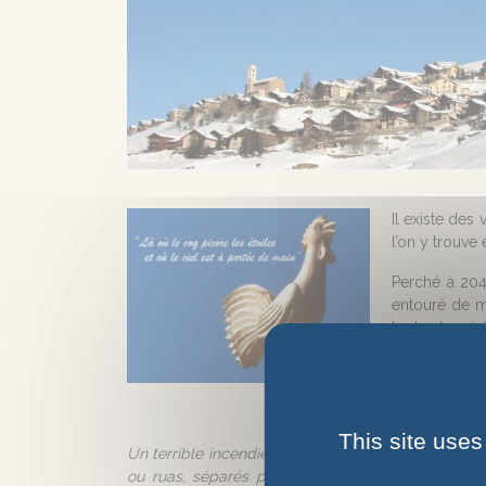
Il existe des
l’on y trouve
Perché à 2042
entouré de m
toutes les vi
Premier site
l’exploitatio
village serait
This site uses
Un terrible incendie en 1526 amena les habitants à r
ou ruas, séparés par un espace coupe-feu, chaque