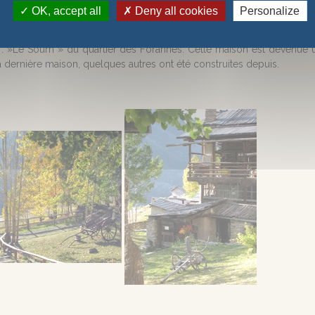
quartiers existent toujours.
OK, accept all
Deny all cookies
Personalize
efois, la route montait directement du hameau de la Chalp vers le 
e : »Le Soum » du quartier des Forannes. Cette maison est devenue u
a dernière maison, quelques autres ont été construites depuis.