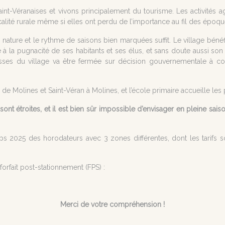
nt-Véranaises et vivons principalement du tourisme. Les activités ag
lité rurale même si elles ont perdu de l’importance au fil des époques.
er la nature et le rythme de saisons bien marquées suffit. Le village bé
 à la pugnacité de ses habitants et ses élus, et sans doute aussi son st
asses du village va être fermée sur décision gouvernementale à c
de Molines et Saint-Véran à Molines, et l’école primaire accueille les 
sont étroites, et il est bien sûr impossible d’envisager en pleine sais
s 2025 des horodateurs avec 3 zones différentes, dont les tarifs so
orfait post-stationnement (FPS) :
Merci de votre compréhension !