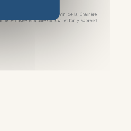
nord-ouest du village : le chemin de la Charrière
n éco-musée, elle date de 1641, et l’on y apprend