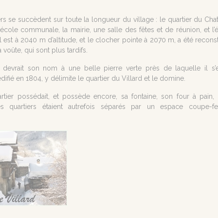
rs se succèdent sur toute la longueur du village : le quartier du Chat
l’école communale, la mairie, une salle des fêtes et de réunion, et l’é
l est à 2040 m d’altitude, et le clocher pointe à 2070 m, a été reconst
 voûte, qui sont plus tardifs.
e devrait son nom à une belle pierre verte près de laquelle il s’
édifié en 1804, y délimite le quartier du Villard et le domine.
tier possédait, et possède encore, sa fontaine, son four à pain, 
 Les quartiers étaient autrefois séparés par un espace coupe-f