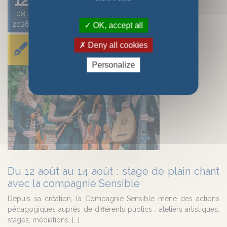
12
08
2026
OK, accept all
Deny all cookies
Personalize
Du 12 août au 14 août : stage de plain chant
avec la compagnie Sensible
Depuis sa création, la Compagnie Sensible mène des actions
pédagogiques auprès de différents publics : ateliers artistiques,
stages, médiations, [...]