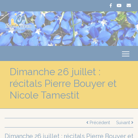
Me
Dimanche 26 juillet :
récitals Pierre Bouyer et
Nicole Tamestit
Précédent
Suivant
Dimanche 26 juillet : récitals Pierre Bouyer et