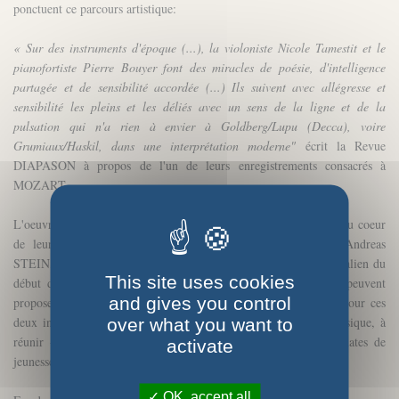
ponctuent ce parcours artistique:
« Sur des instruments d'époque (...), la violoniste Nicole Tamestit et le
pianofortiste Pierre Bouyer font des miracles de poésie, d'intelligence
partagée et de sensibilité accordée (...) Ils suivent avec allégresse et
sensibilité les pleins et les déliés avec un sens de la ligne et de la
pulsation qui n'a rien à envier à Goldberg/Lupu (Decca), voire
Grumiaux/Haskil, dans une interprétation moderne"
écrit la Revue
DIAPASON à propos de l
'un de leurs enregistrements consacrés à
MOZART.
L'oeuvre de Mozart, tout comme celle de Beethoven, est donc au coeur
de leurs programmes. Sur le pianoforte du facteur Johann Andreas
STEIN, le facteur préféré de Mozart, et un magnifique violon italien du
This site uses cookies
début du XVIIIème siècle, Nicole Tamestit et Pierre Bouyer peuvent
and gives you control
proposer l'ensemble des 19 Sonates écrites par le compositeur pour ces
deux instruments, qu'il est le premier, dans l'histoire de la musique, à
over what you want to
réunir - ainsi que d'autres pièces, séries de variations, ou sonates de
activate
jeunesse pensées plutôt pour le violon et le clavecin.
OK, accept all