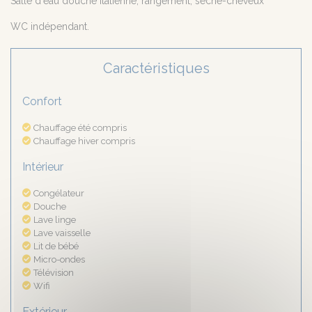
Salle d'eau douche italienne, rangement, sèche-cheveux
WC indépendant.
Caractéristiques
Confort
Chauffage été compris
Chauffage hiver compris
Intérieur
Congélateur
Douche
Lave linge
Lave vaisselle
Lit de bébé
Micro-ondes
Télévision
Wifi
Extérieur