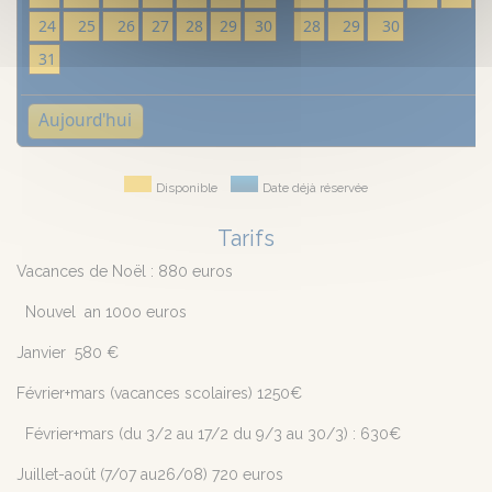
24
25
26
27
28
29
30
28
29
30
31
Aujourd'hui
Disponible
Date déjà réservée
Tarifs
Vacances de Noël : 880 euros
Nouvel an 100o euros
Janvier 580 €
Février+mars (vacances scolaires) 1250€
Février+mars (du 3/2 au 17/2 du 9/3 au 30/3) : 630€
Juillet-août (7/07 au26/08) 720 euros