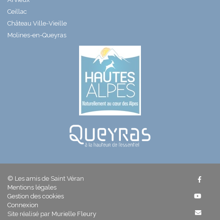
Ceillac
Château Ville-Vieille
Molines-en-Queyras
© Les amis de Saint Véran
Mentions légales
Gestion des cookies
Connexion
Site réalisé par
Murielle Fleury