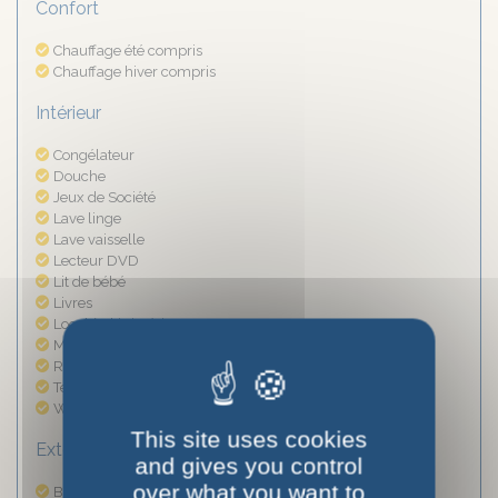
Confort
Chauffage été compris
Chauffage hiver compris
Intérieur
Congélateur
Douche
Jeux de Société
Lave linge
Lave vaisselle
Lecteur DVD
Lit de bébé
Livres
Local à skis intérieur
Micro-ondes
Radio/CD
Télévision
Wifi
This site uses cookies
Extérieur
and gives you control
over what you want to
Balcon