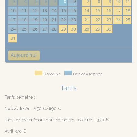
3
4
5
6
7
8
9
7
8
9
10
11
10
11
12
13
14
15
16
14
15
16
17
18
17
18
19
20
21
22
23
21
22
23
24
25
24
25
26
27
28
29
30
28
29
30
31
Aujourd'hui
Disponible
Date déjà réservée
Tarifs
Tarifs semaine :
Noël/Jdel'An : 650 €/690 €
Janvier/février/mars hors vacances scolaires : 370 €
Avril 370 €