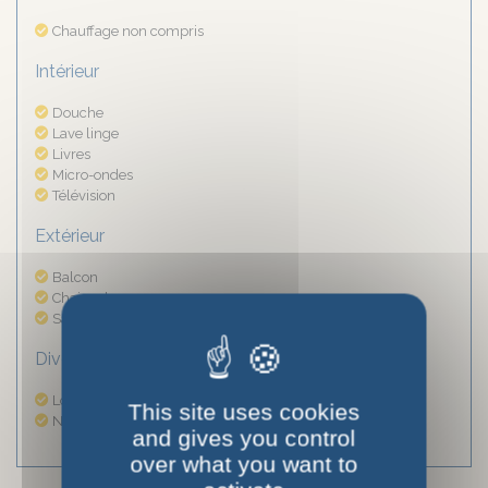
Chauffage non compris
Intérieur
Douche
Lave linge
Livres
Micro-ondes
Télévision
Extérieur
Balcon
Chaises longues
Salon de jardin
Divers
Location de draps et linge de toilette
This site uses cookies
Nettoyage optionnel
and gives you control
over what you want to