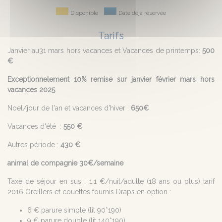
Disponible
Date déjà réservée
Tarifs
Janvier au31 mars hors vacances et Vacances de printemps:
500
€
Exceptionnelement 10% remise sur janvier février mars hors
vacances 2025
Noel/jour de l'an et vacances d'hiver :
650€
Vacances d'été :
550 €
Autres période :
430 €
animal de compagnie 30€/semaine
Taxe de séjour en sus : 1.1 €/nuit/adulte (18 ans ou plus) tarif
2016 Oreillers et couettes fournis Draps en option :
6 € parure simple (lit 90*190)
9 € parure double (lit 140*190).