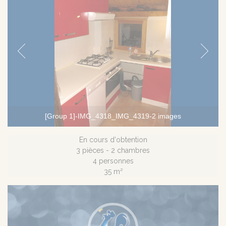
[Group 1]-IMG_4318_IMG_4319-2 images
En cours d'obtention
3 pièces - 2 chambres
4 personnes
35 m²