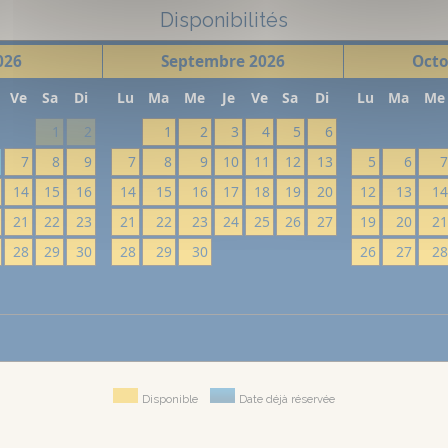
Disponibilités
026
Septembre
2026
Octo
Ve
Sa
Di
Lu
Ma
Me
Je
Ve
Sa
Di
Lu
Ma
Me
1
2
1
2
3
4
5
6
7
8
9
7
8
9
10
11
12
13
5
6
14
15
16
14
15
16
17
18
19
20
12
13
1
21
22
23
21
22
23
24
25
26
27
19
20
2
28
29
30
28
29
30
26
27
2
Disponible
Date déjà réservée