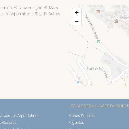
: 1100 € Janvier : 500 € Mars :
+
€ juin septembre : 625 € Autres
−
LES AUTRES VILLAGES DU QUEY
Alpes, les Alpes latines
Abriès-Ristolas
e Queyras
Aiguilles