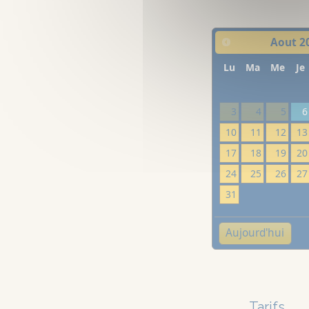
Aout
2
Lu
Ma
Me
Je
3
4
5
6
10
11
12
13
17
18
19
20
24
25
26
27
31
Aujourd'hui
Tarifs