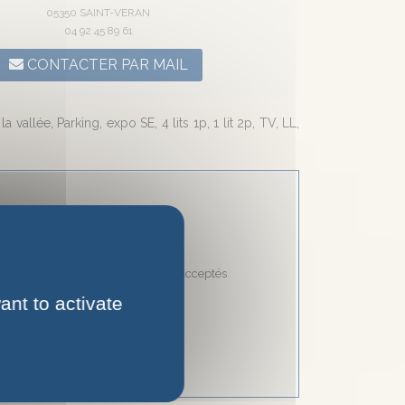
05350 SAINT-VERAN
04 92 45 89 61
CONTACTER PAR MAIL
llée, Parking, expo SE, 4 lits 1p, 1 lit 2p, TV, LL,
Divers
Chèques vacances acceptés
Animaux acceptés
ant to activate