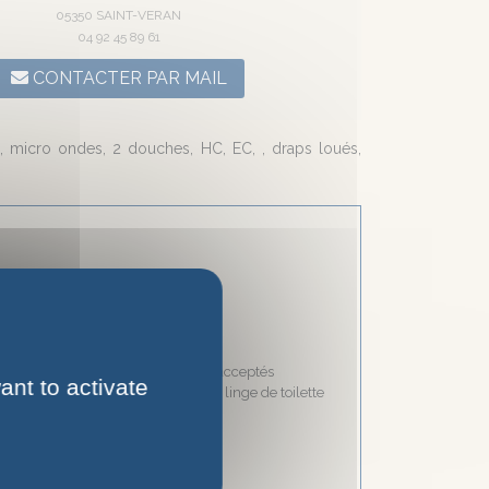
05350 SAINT-VERAN
04 92 45 89 61
CONTACTER PAR MAIL
L, micro ondes, 2 douches, HC, EC, , draps loués,
Divers
Appareil à fondue
Appareil à raclette
Chèques vacances acceptés
ant to activate
Location de draps et linge de toilette
Sèche-cheveux