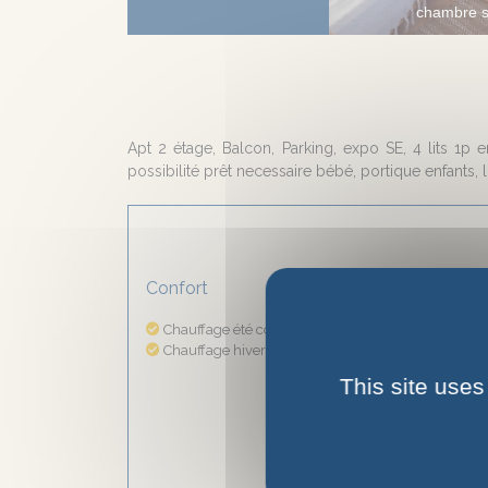
chambre s
Apt 2 étage, Balcon, Parking, expo SE, 4 lits 1p
possibilité prêt necessaire bébé, portique enfants, l
Confort
Intér
Chauffage été compris
Do
Chauffage hiver compris
Lav
Lave
This site uses
Lec
Lit
Loca
Mic
Télé