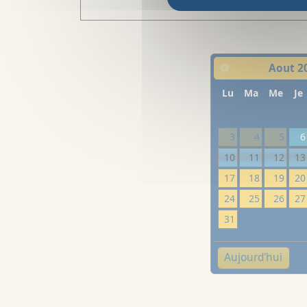
Aout
2
Lu
Ma
Me
Je
3
4
5
6
10
11
12
13
17
18
19
20
24
25
26
27
31
Aujourd'hui