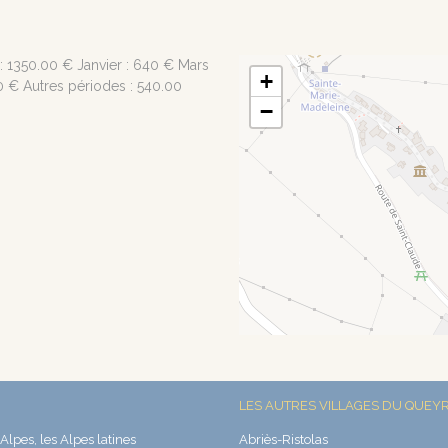
: 1350.00 € Janvier : 640 € Mars
+
00 € Autres périodes : 540.00
−
LES AUTRES VILLAGES DU QUEY
Alpes, les Alpes latines
Abriès-Ristolas