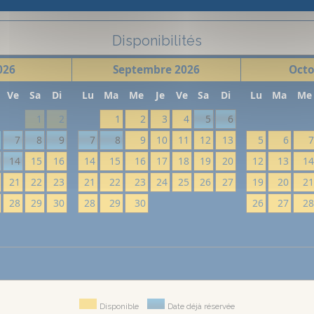
Disponibilités
026
Septembre
2026
Octo
Ve
Sa
Di
Lu
Ma
Me
Je
Ve
Sa
Di
Lu
Ma
Me
1
2
1
2
3
4
5
6
7
8
9
7
8
9
10
11
12
13
5
6
14
15
16
14
15
16
17
18
19
20
12
13
1
21
22
23
21
22
23
24
25
26
27
19
20
2
28
29
30
28
29
30
26
27
2
Disponible
Date déjà réservée