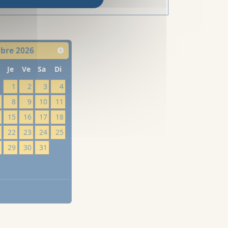
bre
2026
Je
Ve
Sa
Di
1
2
3
4
7
8
9
10
11
4
15
16
17
18
1
22
23
24
25
8
29
30
31