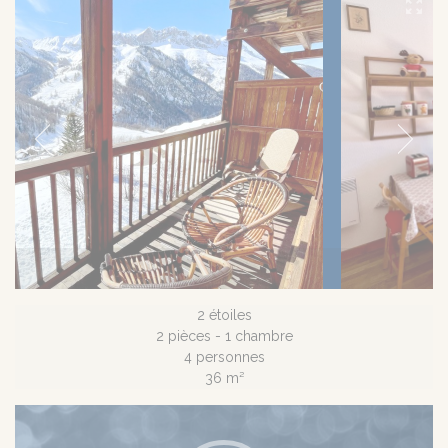
Coté salon
2 étoiles
2 pièces - 1 chambre
4 personnes
36 m²