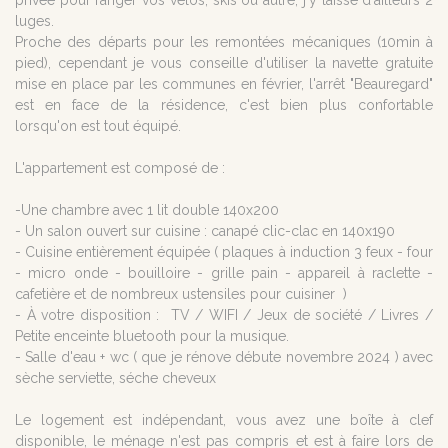
privée pour ranger vos vélos, skis ou autre, j'y laisse d'ailleurs 2
luges.
Proche des départs pour les remontées mécaniques (10min à
pied), cependant je vous conseille d'utiliser la navette gratuite
mise en place par les communes en février, l'arrêt "Beauregard"
est en face de la résidence, c'est bien plus confortable
lorsqu'on est tout équipé.
L'appartement est composé de :
-Une chambre avec 1 lit double 140x200
- Un salon ouvert sur cuisine : canapé clic-clac en 140x190
- Cuisine entièrement équipée ( plaques à induction 3 feux - four
- micro onde - bouilloire - grille pain - appareil à raclette -
cafetière et de nombreux ustensiles pour cuisiner )
- À votre disposition : TV / WIFI / Jeux de société / Livres /
Petite enceinte bluetooth pour la musique.
- Salle d'eau + wc ( que je rénove débute novembre 2024 ) avec
sèche serviette, séche cheveux
Le logement est indépendant, vous avez une boîte à clef
disponible, le ménage n'est pas compris et est à faire lors de