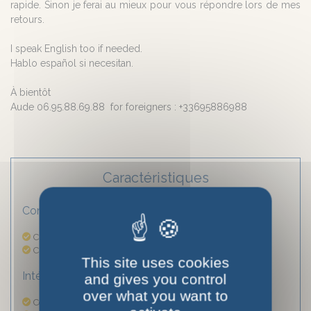
rapide. Sinon je ferai au mieux pour vous répondre lors de mes
retours.
I speak English too if needed.
Hablo español si necesitan.
À bientôt
Aude 06.95.88.69.88 for foreigners : +33695886988
Caractéristiques
Confort
Chauffage été compris
Chauffage hiver compris
This site uses cookies
Intérieur
and gives you control
over what you want to
Congélateur