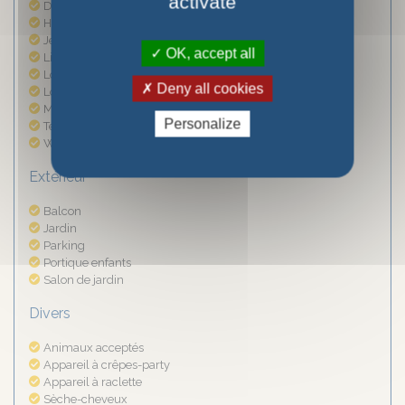
activate
Douche
Hi-Fi
Jeux de Société
OK, accept all
Livres
Local à skis
Deny all cookies
Local à skis intérieur
Micro-ondes
Personalize
Télévision
Wifi
Extérieur
Balcon
Jardin
Parking
Portique enfants
Salon de jardin
Divers
Animaux acceptés
Appareil à crêpes-party
Appareil à raclette
Sèche-cheveux