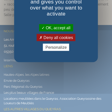
and gives you control
» raconte leur aventure au fil d’un été en alpage, où finalement
over what you want to
peu de mots sont nécessaires.
activate
Salle polyvalente à 18 h
OK, accept all
NOUS CONTACTER
Deny all cookies
Les Amis de Saint-Véran
51, route de Saint-Véran
Personalize
05350 SAINT-VERAN
lesamisdesaintveran@saintveran.com
LIENS
Hautes-Alpes, les Alpes latines
Envie de Queyras
Parc Régional du Queyras
Les plus beaux villages de France
Locations meublées dans le Queyras, Association Queyrassine des
Loueurs de Meublés
LES AUTRES VILLAGES DU QUEYRAS