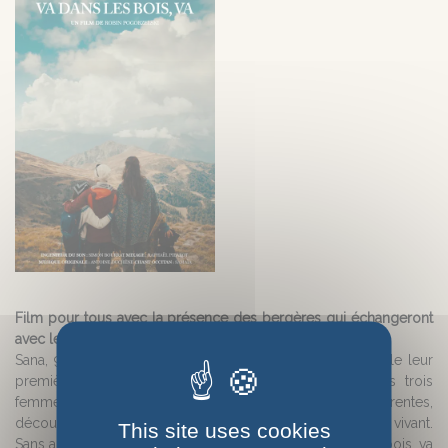
Film pour tous avec la présence des bergères qui échangeront
avec le public.
Sana, 9 ans, sa maman et sa grand-mère, vivent ensemble leur
première estive en tant que bergères débutantes. Ces trois
femmes de la même famille, de trois générations différentes,
découvrent cette nouvelle vie et explorent leur rapport au vivant.
This site uses cookies
Sans artifice, avec une touchante sincérité, « Va dans les bois, va