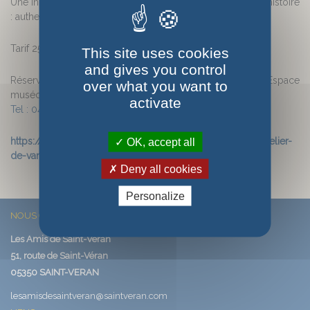
Une initiation au tressage de l'osier dans un lieu chargé d'histoire
: authenticité, partage et créativité garanties !
Tarif 25euros, matériel fourni.
This site uses cookies
and gives you control
Réservation obligatoire la veille avant 17h à l'Espace
over what you want to
muséographique du Parc naturel régional du Queyras
activate
Tel : 04 92 46 86 29
https://www.pnr-queyras.fr/visiter-le-parc/item/activite/atelier-
OK, accept all
de-vannerie-au-musee-du-soum/
Deny all cookies
Personalize
NOUS CONTACTER
Les Amis de Saint-Véran
51, route de Saint-Véran
05350 SAINT-VERAN
lesamisdesaintveran@saintveran.com