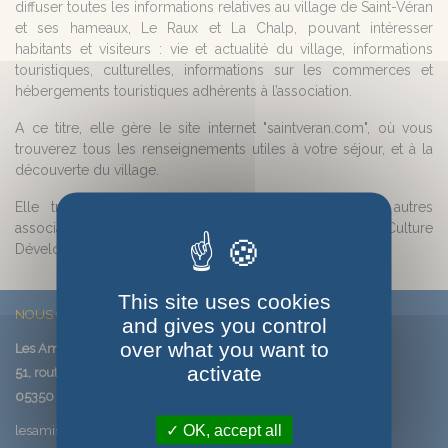
diffuser toutes les informations relatives au village de Saint-Véran
et ses hameaux, Le Raux et La Chalp, pouvant intéresser
habitants et visiteurs : vie et actualité du village, informations
touristiques, culturelles, informations sur les commerces et
hébergements touristiques adhérents à l’association.
A ce titre, elle gère le site internet "saintveran.com", où vous
trouverez tous les renseignements utiles à votre séjour, et à la
découverte du village.
Elle travaille également en collaboration avec les autres
associations du village, Festi'Saint-Véran, et Saint Véran Culture
Développement.
This site uses cookies
NOUS CONTACTER
and gives you control
over what you want to
Les Amis de Saint-Véran
activate
51, route de Saint-Véran
05350 SAINT-VERAN
OK, accept all
lesamisdesaintveran@saintveran.com