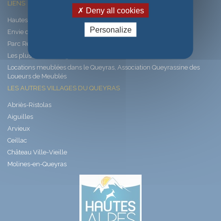
LIENS
Deny all cookies
Hautes-Alpes, les Alpes latines
Personalize
Envie de Queyras
Parc Régional du Queyras
Les plus beaux villages de France
Locations meublées dans le Queyras, Association Queyrassine des
Loueurs de Meublés
LES AUTRES VILLAGES DU QUEYRAS
Abriès-Ristolas
Aiguilles
Arvieux
Ceillac
Château Ville-Vieille
Molines-en-Queyras