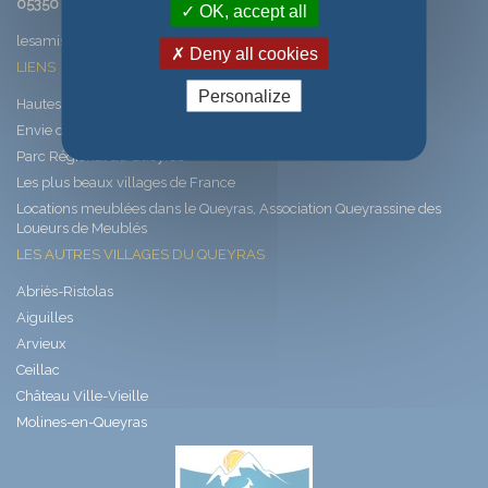
05350 SAINT-VERAN
OK, accept all
lesamisdesaintveran@saintveran.com
Deny all cookies
LIENS
Personalize
Hautes-Alpes, les Alpes latines
Envie de Queyras
Parc Régional du Queyras
Les plus beaux villages de France
Locations meublées dans le Queyras, Association Queyrassine des
Loueurs de Meublés
LES AUTRES VILLAGES DU QUEYRAS
Abriès-Ristolas
Aiguilles
Arvieux
Ceillac
Château Ville-Vieille
Molines-en-Queyras