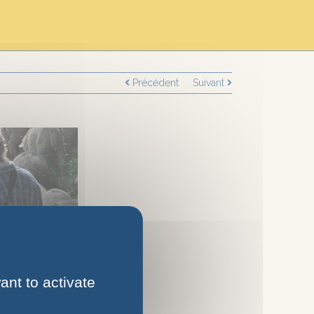
Précédent
Suivant
ant to activate