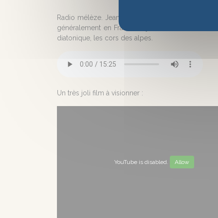
Radio mélèze. Jean Pierre Imbert, berger depuis t
généralement en France, sujet brûlant s'il en es
diatonique, les cors des alpes.
Un très joli film à visionner :
YouTube is disabled.
Allow