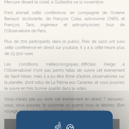
Mercure devant le soleil, à Guillestre ce 11 novembre.
Fred animait cette conférence, en compagnie de Océane
Barraud, doctorante, de François Colas, astronome CNRS, et
François Taris, ingénieur et astrophysicien, tous de
l'Observatoire de Paris.
Plus de 700 participants dans le public, Près de 1400 ont suivi
cette conférence en direct sur youtube, Il y a à cette heure plus
de 23 500 vues.
Les conditions météorologiques...difficiles (neige à
l'Observatoire) n'ont pas permi hélas de suivre cet évènement
de Saint-Véran, mais il a pu être filmé d'autres observatoires sur
la planète, dont celui de La Palma aux Canaries, et vous pourrez
le suivre en très bonne qualité dans la vidéo.
Vous n'avez pas pu vivre cet évènement en direct ? rassurez-
vous, vous pouvez le visionner ici quand vous le désirez. Bon
voyage sur la plus petite planète du système solaire !.