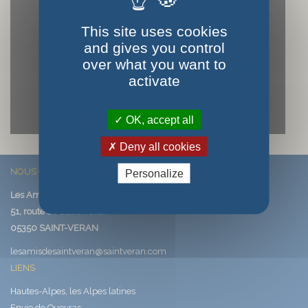
This site uses cookies
and gives you control
YouTube is disabled.
Allow
over what you want to
activate
OK, accept all
Deny all cookies
NOUS CONTACTER
Personalize
Les Amis de Saint-Véran
51, route de Saint-Véran
05350 SAINT-VERAN
lesamisdesaintveran@saintveran.com
LIENS
Hautes-Alpes, les Alpes latines
Envie de Queyras