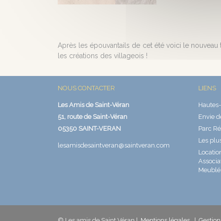
Après les épouvantails de cet été voici le nouveau 
les créations des villageois !
NOUS CONTACTER
LIENS
Les Amis de Saint-Véran
Hautes-
51, route de Saint-Véran
Envie d
05350 SAINT-VERAN
Parc Ré
Les plu
lesamisdesaintveran@saintveran.com
Locatio
Associa
Meublé
© Les amis de Saint Véran
|
Mentions légales
|
Gestion