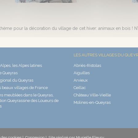
thème pour la décoration du village de cet hiver: animaux en bois ! N'h
LES AUTRES VILLAGES DU QUEY
Alpes, les Alpes latines
Abriès-Ristolas
e Queyras
Aiguilles
gional du Queyras
Arvieux
s beaux villages de France
Ceillac
ns meublées dans le Queyras,
Château Ville-Vieille
tion Queyrassine des Loueurs de
Molines-en-Queyras
s
 des cookies
|
Connexion
|
Site réalisé par
Murielle Fleury