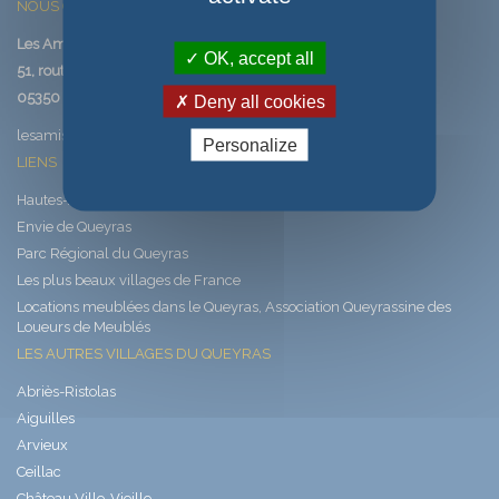
NOUS CONTACTER
Les Amis de Saint-Véran
OK, accept all
51, route de Saint-Véran
05350 SAINT-VERAN
Deny all cookies
lesamisdesaintveran@saintveran.com
Personalize
LIENS
Hautes-Alpes, les Alpes latines
Envie de Queyras
Parc Régional du Queyras
Les plus beaux villages de France
Locations meublées dans le Queyras, Association Queyrassine des
Loueurs de Meublés
LES AUTRES VILLAGES DU QUEYRAS
Abriès-Ristolas
Aiguilles
Arvieux
Ceillac
Château Ville-Vieille