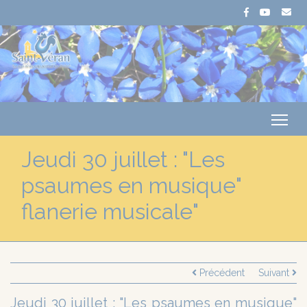
Me
Jeudi 30 juillet : "Les
psaumes en musique"
flanerie musicale"
Précédent
Suivant
Jeudi 30 juillet : "Les psaumes en musique"