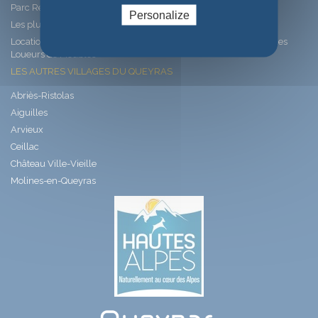
Parc Régional du Queyras
Personalize
Les plus beaux villages de France
Locations meublées dans le Queyras, Association Queyrassine des
Loueurs de Meublés
LES AUTRES VILLAGES DU QUEYRAS
Abriès-Ristolas
Aiguilles
Arvieux
Ceillac
Château Ville-Vieille
Molines-en-Queyras