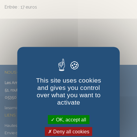
Entrée : 17 euros
NOUS CONTACTER
This site uses cookies
Les Amis de Saint-Véran
and gives you control
51, route de Saint-Véran
over what you want to
05350 SAINT-VERAN
activate
lesamisdesaintveran@saintveran.com
LIENS
OK, accept all
Hautes-Alpes, les Alpes latines
Deny all cookies
Envie de Queyras