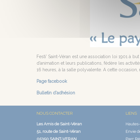
Festi’ Saint-Véran est une association loi 1901 à bu
d’animation et leurs publications, fédère les activit
16 heures, à la salle polyvalente. A cette occasion,
Page facebook
Bulletin d'adhésion
NOUS CONTACTER
LIENS
Les Amis de Saint-Véran
Hautes-
51, route de Saint-Véran
Envie d
05350 SAINT-VERAN
Parc Ré