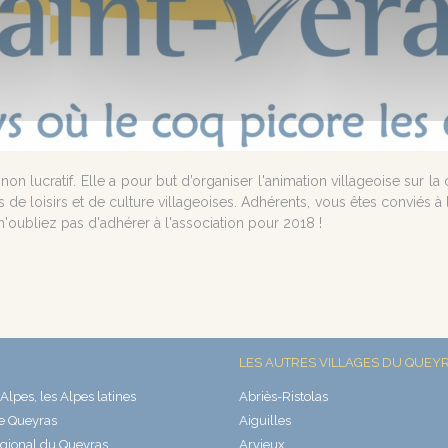
t non lucratif. Elle a pour but d’organiser l'animation villageoise su
és de loisirs et de culture villageoises. Adhérents, vous êtes conviés 
 n'oubliez pas d'adhérer à l'association pour 2018 !
LES AUTRES VILLAGES DU QUEY
Alpes, les Alpes latines
Abriès-Ristolas
e Queyras
Aiguilles
gional du Queyras
Arvieux