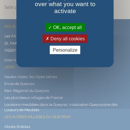
over what you want to
Salle polyvalente
activate
NOUS CONTACTER
OK, accept all
Les Amis de Saint-Véran
Deny all cookies
51, route de Saint-Véran
Personalize
05350 SAINT-VERAN
lesamisdesaintveran@saintveran.com
LIENS
Hautes-Alpes, les Alpes latines
Envie de Queyras
Parc Régional du Queyras
Les plus beaux villages de France
Locations meublées dans le Queyras, Association Queyrassine des
Loueurs de Meublés
LES AUTRES VILLAGES DU QUEYRAS
Abriès-Ristolas